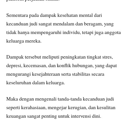
Sementara pada dampak kesehatan mental dari
kecanduan judi sangat mendalam dan beragam, yang
tidak hanya mempengaruhi individu, tetapi juga anggota
keluarga mereka.
Dampak tersebut meliputi peningkatan tingkat stres,
depresi, kecemasan, dan konflik hubungan, yang dapat
mengurangi kesejahteraan serta stabilitas secara
keseluruhan dalam keluarga.
Maka dengan mengenali tanda-tanda kecanduan judi
seperti kerahasiaan, mengejar kerugian, dan kesulitan
keuangan sangat penting untuk intervensi dini.