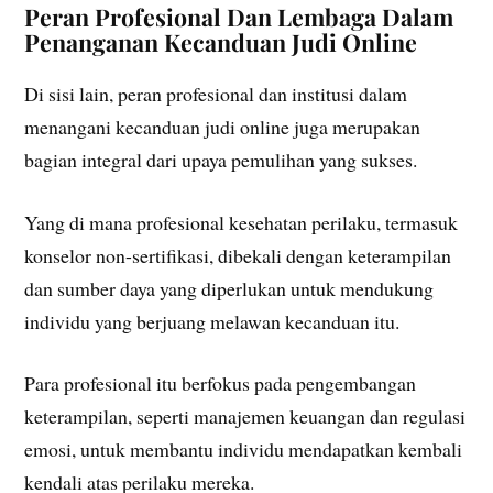
Peran Profesional Dan Lembaga Dalam
Penanganan Kecanduan Judi Online
Di sisi lain, peran profesional dan institusi dalam
menangani kecanduan judi online juga merupakan
bagian integral dari upaya pemulihan yang sukses.
Yang di mana profesional kesehatan perilaku, termasuk
konselor non-sertifikasi, dibekali dengan keterampilan
dan sumber daya yang diperlukan untuk mendukung
individu yang berjuang melawan kecanduan itu.
Para profesional itu berfokus pada pengembangan
keterampilan, seperti manajemen keuangan dan regulasi
emosi, untuk membantu individu mendapatkan kembali
kendali atas perilaku mereka.