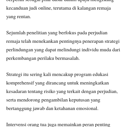
kecanduan judi online, terutama di kalangan remaja
yang rentan.
Sejumlah penelitian yang berfokus pada perjudian
remaja telah menekankan pentingnya penerapan strategi
perlindungan yang dapat melindungi individu muda dari
perkembangan perilaku bermasalah.
Strategi itu sering kali mencakup program edukasi
komprehensif yang dirancang untuk meningkatkan
kesadaran tentang risiko yang terkait dengan perjudian,
serta mendorong pengambilan keputusan yang
bertanggung jawab dan ketahanan emosional.
Intervensi orang tua juga memainkan peran penting