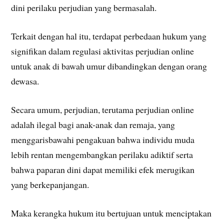
dini perilaku perjudian yang bermasalah.
Terkait dengan hal itu, terdapat perbedaan hukum yang
signifikan dalam regulasi aktivitas perjudian online
untuk anak di bawah umur dibandingkan dengan orang
dewasa.
Secara umum, perjudian, terutama perjudian online
adalah ilegal bagi anak-anak dan remaja, yang
menggarisbawahi pengakuan bahwa individu muda
lebih rentan mengembangkan perilaku adiktif serta
bahwa paparan dini dapat memiliki efek merugikan
yang berkepanjangan.
Maka kerangka hukum itu bertujuan untuk menciptakan