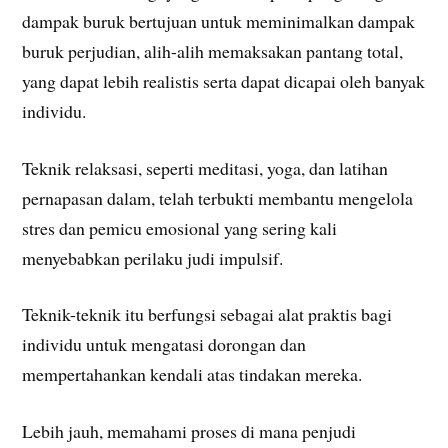
dampak buruk bertujuan untuk meminimalkan dampak
buruk perjudian, alih-alih memaksakan pantang total,
yang dapat lebih realistis serta dapat dicapai oleh banyak
individu.
Teknik relaksasi, seperti meditasi, yoga, dan latihan
pernapasan dalam, telah terbukti membantu mengelola
stres dan pemicu emosional yang sering kali
menyebabkan perilaku judi impulsif.
Teknik-teknik itu berfungsi sebagai alat praktis bagi
individu untuk mengatasi dorongan dan
mempertahankan kendali atas tindakan mereka.
Lebih jauh, memahami proses di mana penjudi