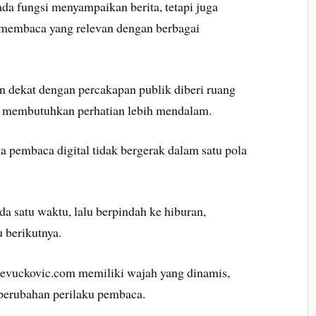
da fungsi menyampaikan berita, tetapi juga
membaca yang relevan dengan berbagai
an dekat dengan percakapan publik diberi ruang
g membutuhkan perhatian lebih mendalam.
 pembaca digital tidak bergerak dalam satu pola
a satu waktu, lalu berpindah ke hiburan,
u berikutnya.
evuckovic.com memiliki wajah yang dinamis,
 perubahan perilaku pembaca.