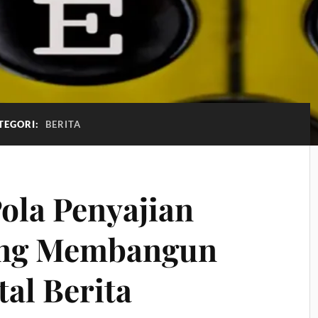
TEGORI:
BERITA
ola Penyajian
ang Membangun
al Berita