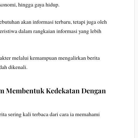
 ekonomi, hingga gaya hidup.
butuhan akan informasi terbaru, tetapi juga oleh
ristiwa dalam rangkaian informasi yang lebih
ter melalui kemampuan mengalirkan berita
ah dikenali.
am Membentuk Kedekatan Dengan
rita sering kali terbaca dari cara ia memahami