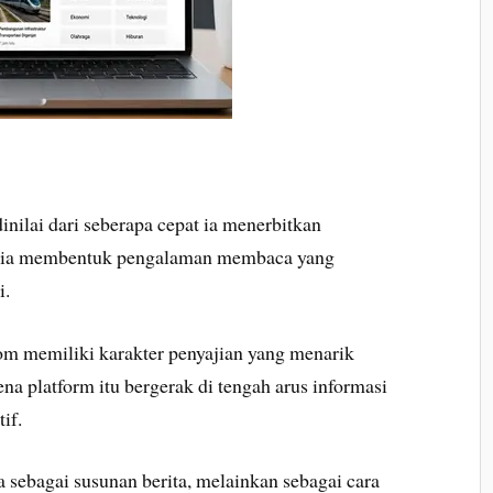
dinilai dari seberapa cepat ia menerbitkan
ana ia membentuk pengalaman membaca yang
i.
m memiliki karakter penyajian yang menarik
ena platform itu bergerak di tengah arus informasi
if.
a sebagai susunan berita, melainkan sebagai cara