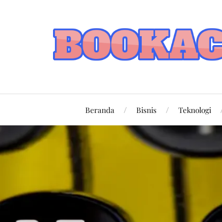
Beranda
Bisnis
Teknologi