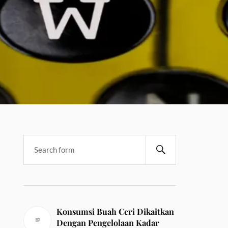
Konsumsi Buah Ceri Dikaitkan
Dengan Pengelolaan Kadar