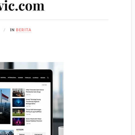
vic.com
IN
BERITA