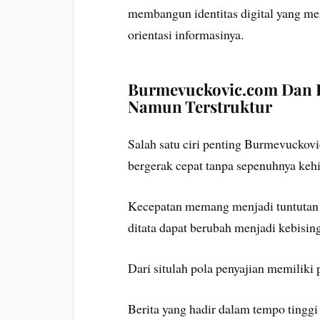
membangun identitas digital yang me
orientasi informasinya.
Burmevuckovic.com Dan R
Namun Terstruktur
Salah satu ciri penting Burmevuckovi
bergerak cepat tanpa sepenuhnya kehi
Kecepatan memang menjadi tuntutan u
ditata dapat berubah menjadi kebisin
Dari situlah pola penyajian memiliki 
Berita yang hadir dalam tempo ting