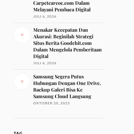
Carpetcareoc.com Dalam
Melayani Pembaca Digital
JULI 6, 2026
Menakar Kecepatan Dan
Akurasi: Beginilah Strategi
Situs Berita Goodchit.com
Dalam Mengelola Pemberitaan
Digital
JULI 6, 2026
Samsung Segera Putus
Hubungan Dengan One Drive,
Backup Galeri Bisa Ke
Samsung Cloud Langsung
OKTOBER 20, 2025
TAG