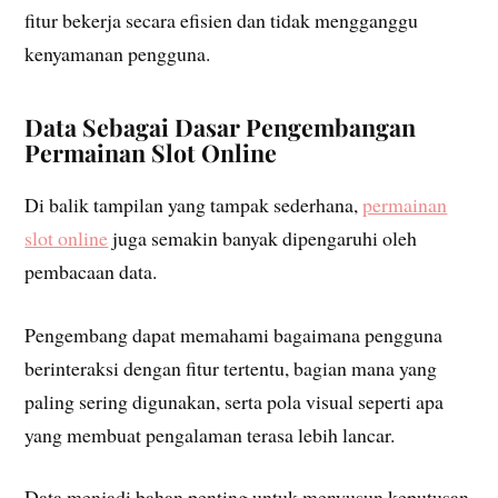
fitur bekerja secara efisien dan tidak mengganggu
kenyamanan pengguna.
Data Sebagai Dasar Pengembangan
Permainan Slot Online
Di balik tampilan yang tampak sederhana,
permainan
slot online
juga semakin banyak dipengaruhi oleh
pembacaan data.
Pengembang dapat memahami bagaimana pengguna
berinteraksi dengan fitur tertentu, bagian mana yang
paling sering digunakan, serta pola visual seperti apa
yang membuat pengalaman terasa lebih lancar.
Data menjadi bahan penting untuk menyusun keputusan