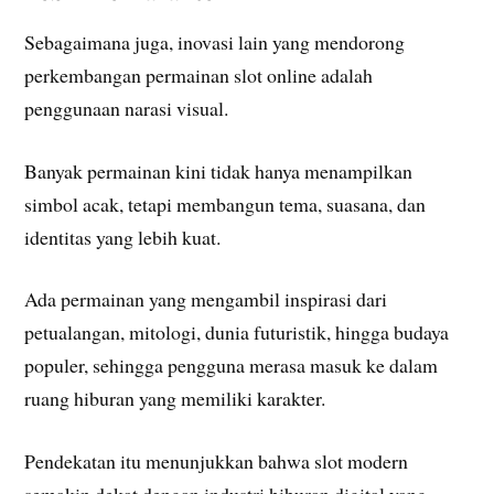
Sebagaimana juga, inovasi lain yang mendorong
perkembangan permainan slot online adalah
penggunaan narasi visual.
Banyak permainan kini tidak hanya menampilkan
simbol acak, tetapi membangun tema, suasana, dan
identitas yang lebih kuat.
Ada permainan yang mengambil inspirasi dari
petualangan, mitologi, dunia futuristik, hingga budaya
populer, sehingga pengguna merasa masuk ke dalam
ruang hiburan yang memiliki karakter.
Pendekatan itu menunjukkan bahwa slot modern