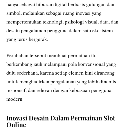
hanya sebagai hiburan digital berbasis gulungan dan
simbol, melainkan sebagai ruang inovasi yang
mempertemukan teknologi, psikologi visual, data, dan
desain pengalaman pengguna dalam satu ekosistem
yang terus bergerak.
Perubahan tersebut membuat permainan itu
berkembang jauh melampaui pola konvensional yang
dulu sederhana, karena setiap elemen kini dirancang
untuk menghadirkan pengalaman yang lebih dinamis,
responsif, dan relevan dengan kebiasaan pengguna
modern.
Inovasi Desain Dalam Permainan Slot
Online