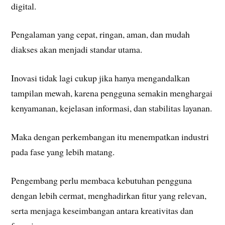
digital.
Pengalaman yang cepat, ringan, aman, dan mudah
diakses akan menjadi standar utama.
Inovasi tidak lagi cukup jika hanya mengandalkan
tampilan mewah, karena pengguna semakin menghargai
kenyamanan, kejelasan informasi, dan stabilitas layanan.
Maka dengan perkembangan itu menempatkan industri
pada fase yang lebih matang.
Pengembang perlu membaca kebutuhan pengguna
dengan lebih cermat, menghadirkan fitur yang relevan,
serta menjaga keseimbangan antara kreativitas dan