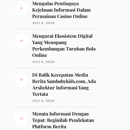
Mengulas Pentingnya
Kejelasan Informasi Dalam
Permainan Casino Online
JULI 6, 2026
Mengurai Ekosistem Digital
Yang Menopang
Perkembangan Taruhan Bola
Online
JULI 6, 2026
Di Balik Kecepatan Media
Berita Sambabykids.com, Ada
Arsitektur Informasi Yang
Tertata
JULI 6, 2026
Menata Informasi Dengan
Tepat: Beginilah Pendekatan
Platform Berita