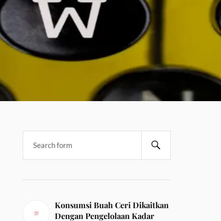
Konsumsi Buah Ceri Dikaitkan
Dengan Pengelolaan Kadar