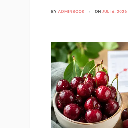
BY
ADMINBOOK
ON
JULI 6, 2026