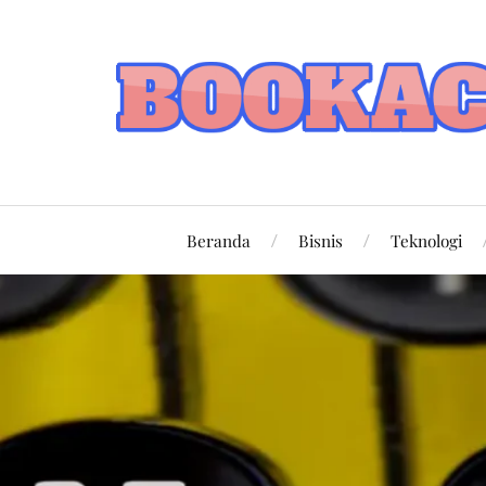
Beranda
Bisnis
Teknologi