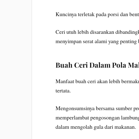
Kuncinya terletak pada porsi dan ben
Ceri utuh lebih disarankan dibanding
menyimpan serat alami yang penting 
Buah Ceri Dalam Pola M
Manfaat buah ceri akan lebih bermak
tertata.
Mengonsumsinya bersama sumber pro
memperlambat pengosongan lambung, 
dalam mengolah gula dari makanan.